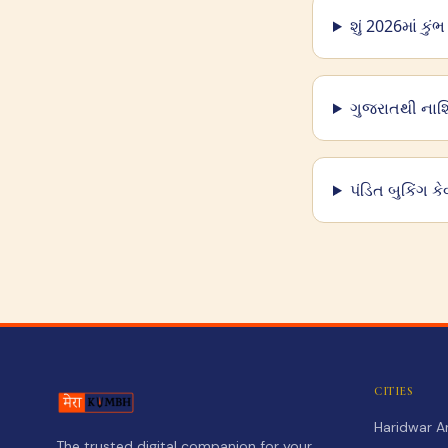
શું 2026માં કું
ગુજરાતથી નાશિક
પંડિત બુકિંગ કે
CITIES
Haridwar 
The trusted digital companion for your