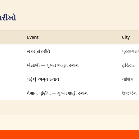
ારીખો
Event
City
7
મકર સંક્રાંતિ
પ્રયાગરાજ
બૈસાખી — મુખ્ય અમૃત સ્નાન
હરિદ્વાર
પહેલું અમૃત સ્નાન
નાશિક
વૈશાખ પૂર્ણિમા — મુખ્ય શાહી સ્નાન
ઉજ્જૈન