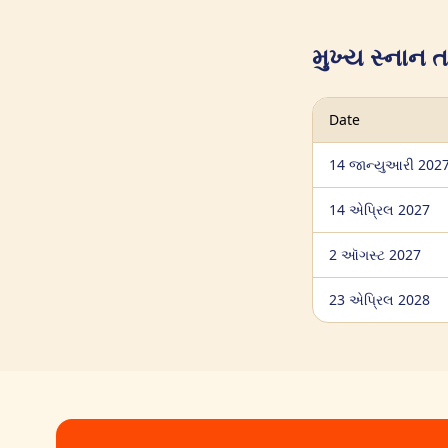
મુખ્ય સ્નાન ત
Date
14 જાન્યુઆરી 202
14 એપ્રિલ 2027
2 ઑગસ્ટ 2027
23 એપ્રિલ 2028