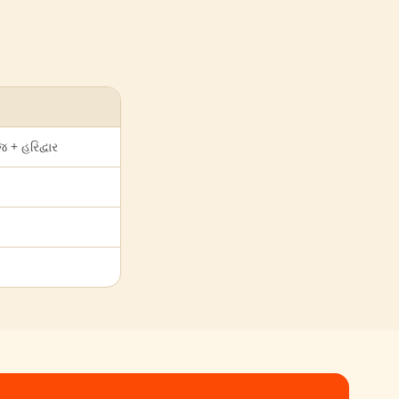
 + હરિદ્વાર