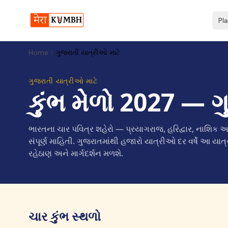
Pl
Home
ગુજરાતી યાત્રીઓ માટે
ગુજરાતી યાત્રીઓ માટે
કુંભ મેળો 2027 — ગુ
ભારતના ચાર પવિત્ર શહેરો — પ્રયાગરાજ, હરિદ્વાર, નાશિક અ
સંપૂર્ણ માહિતી. ગુજરાતમાંથી હજારો યાત્રીઓ દર વર્ષે આ યાત્
રહેઠાણ અને માર્ગદર્શન મળશે.
ચાર કુંભ સ્થળો