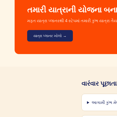
તમારી યાત્રાની યોજના બન
મફત યાત્રા પ્લાનરથી 4 સ્ટેપમાં તમારી કુંભ યાત્રા તૈય
યાત્રા પ્લાનર ખોલો →
વારંવાર પૂછાતા પ
આગામી કુંભ મેળ