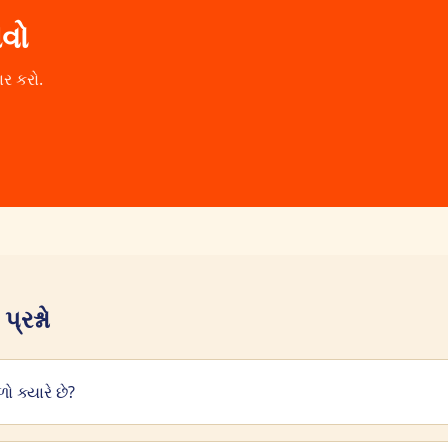
ાવો
ાર કરો.
્રશ્નો
ો ક્યારે છે?