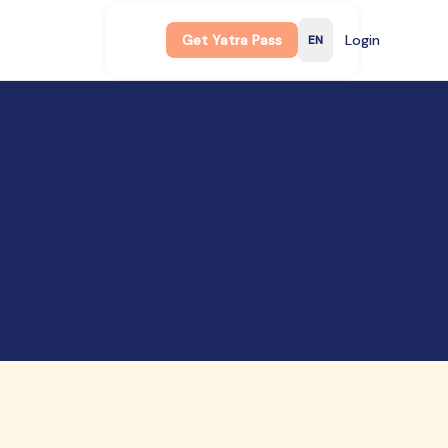
Get Yatra Pass
Login
EN
English