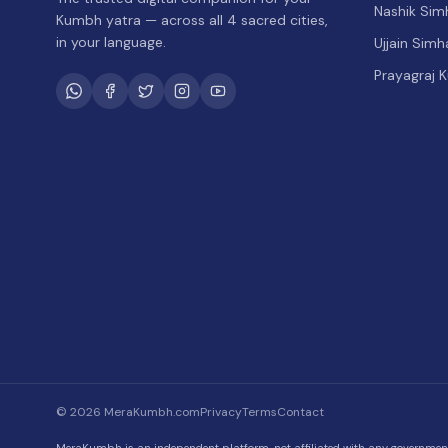
Nashik Sim
Kumbh yatra — across all 4 sacred cities,
in your language.
Ujjain Sim
Prayagraj 
©
2026
MeraKumbh.com
Privacy
Terms
Contact