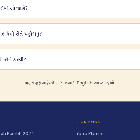
ભ મેળો યોજાશે?
 કેવી રીતે પહોંચવું?
વી રીતે કરવી?
વધુ સંપૂર્ણ માહિતી માટે અમારી English સાઇટ જુઓ.
PLAN YATRA
Ardh Kumbh 2027
Yatra Planner