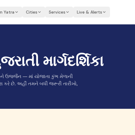
an Yatra
Cities
Services
Live & Alerts
જરાતી માર્ગદર્શિકા
ને ઉજ્જૈન — માં યોજાતા કુંભ મેળાની
રા કરે છે. અહીં તમને બધી જરૂરી તારીખો,