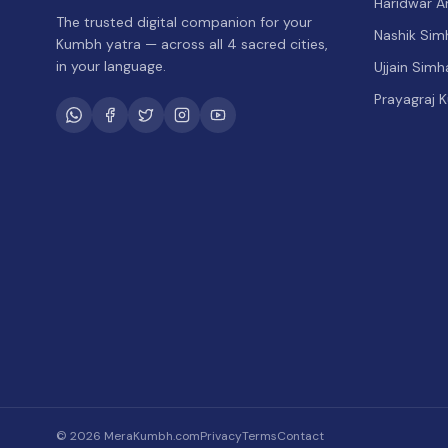
Haridwar 
The trusted digital companion for your
Nashik Sim
Kumbh yatra — across all 4 sacred cities,
in your language.
Ujjain Sim
Prayagraj 
©
2026
MeraKumbh.com
Privacy
Terms
Contact