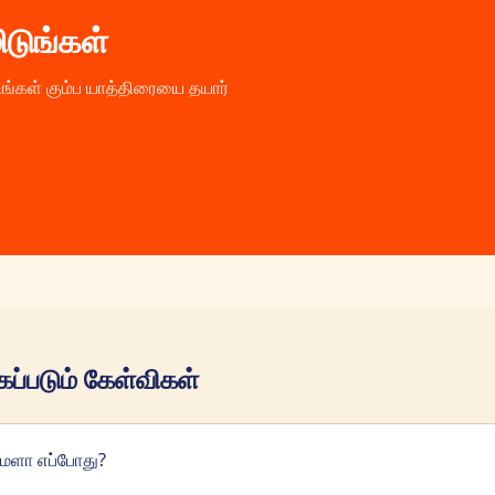
ிடுங்கள்
உங்கள் கும்ப யாத்திரையை தயார்
கப்படும் கேள்விகள்
மேளா எப்போது?