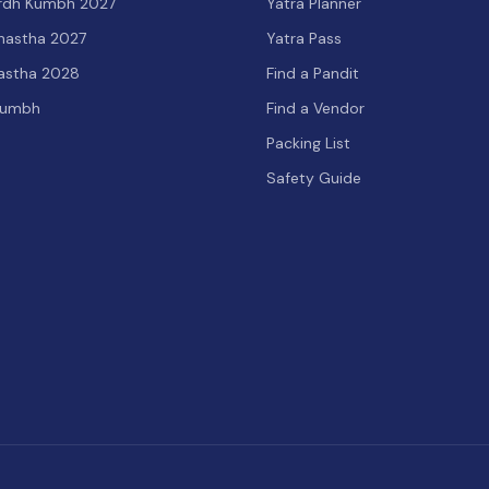
Ardh Kumbh 2027
Yatra Planner
hastha 2027
Yatra Pass
hastha 2028
Find a Pandit
Kumbh
Find a Vendor
Packing List
Safety Guide