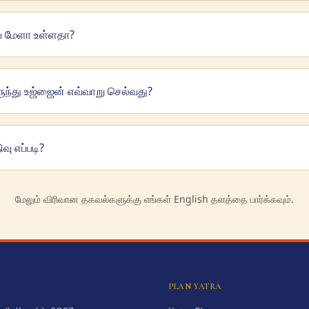
்ப மேளா உள்ளதா?
ந்து உஜ்ஜைன் எவ்வாறு செல்வது?
வு எப்படி?
மேலும் விரிவான தகவல்களுக்கு எங்கள் English தளத்தை பார்க்கவும்.
PLAN YATRA