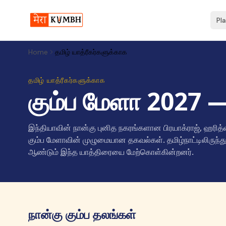
Pl
Home
தமிழ் யாத்ரீகர்களுக்காக
தமிழ் யாத்ரீகர்களுக்காக
கும்ப மேளா 2027 — 
இந்தியாவின் நான்கு புனித நகரங்களான பிரயாக்ராஜ், ஹரித்வா
கும்ப மேளாவின் முழுமையான தகவல்கள். தமிழ்நாட்டிலிருந
ஆண்டும் இந்த யாத்திரையை மேற்கொள்கின்றனர்.
நான்கு கும்ப தலங்கள்