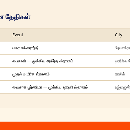
ான தேதிகள்
Event
City
மகர சங்கராந்தி
பிரயாக்ர
பைசாகி — முக்கிய அமிர்த ஸ்நானம்
ஹரித்வார
முதல் அமிர்த ஸ்நானம்
நாசிக்
வைசாக பூர்ணிமா — முக்கிய ஷாஹி ஸ்நானம்
உஜ்ஜைன்