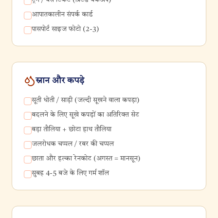
ट्रेन / बस टिकट (प्रिंटेड बैकअप)
आपातकालीन संपर्क कार्ड
पासपोर्ट साइज फोटो (2-3)
स्नान और कपड़े
सूती धोती / साड़ी (जल्दी सूखने वाला कपड़ा)
बदलने के लिए सूखे कपड़ों का अतिरिक्त सेट
बड़ा तौलिया + छोटा हाथ तौलिया
जलरोधक चप्पल / रबर की चप्पल
छाता और हल्का रेनकोट (अगस्त = मानसून)
सुबह 4-5 बजे के लिए गर्म शॉल