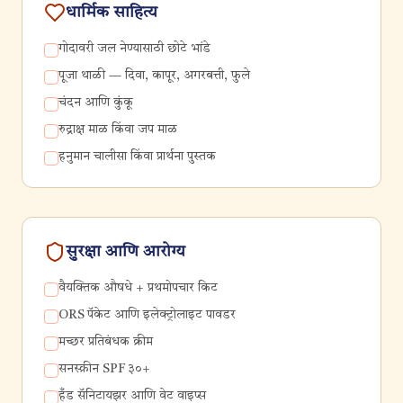
धार्मिक साहित्य
गोदावरी जल नेण्यासाठी छोटे भांडे
पूजा थाळी — दिवा, कापूर, अगरबत्ती, फुले
चंदन आणि कुंकू
रुद्राक्ष माळ किंवा जप माळ
हनुमान चालीसा किंवा प्रार्थना पुस्तक
सुरक्षा आणि आरोग्य
वैयक्तिक औषधे + प्रथमोपचार किट
ORS पॅकेट आणि इलेक्ट्रोलाइट पावडर
मच्छर प्रतिबंधक क्रीम
सनस्क्रीन SPF ३०+
हँड सॅनिटायझर आणि वेट वाइप्स