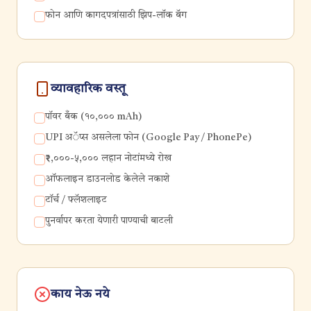
फोन आणि कागदपत्रांसाठी झिप-लॉक बॅग
व्यावहारिक वस्तू
पॉवर बँक (१०,००० mAh)
UPI अॅप्स असलेला फोन (Google Pay / PhonePe)
₹२,०००-५,००० लहान नोटांमध्ये रोख
ऑफलाइन डाउनलोड केलेले नकाशे
टॉर्च / फ्लॅशलाइट
पुनर्वापर करता येणारी पाण्याची बाटली
काय नेऊ नये