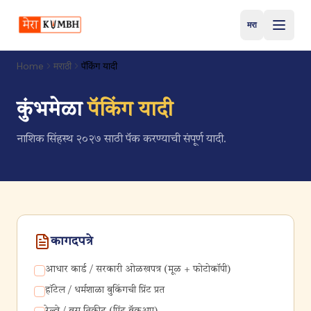
मरा
मराठी
Home
मराठी
पॅकिंग यादी
कुंभमेळा
पॅकिंग यादी
नाशिक सिंहस्थ २०२७ साठी पॅक करण्याची संपूर्ण यादी.
कागदपत्रे
आधार कार्ड / सरकारी ओळखपत्र (मूळ + फोटोकॉपी)
हॉटेल / धर्मशाळा बुकिंगची प्रिंट प्रत