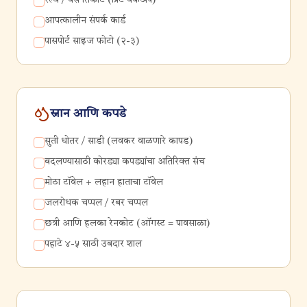
रेल्वे / बस तिकीट (प्रिंट बॅकअप)
आपत्कालीन संपर्क कार्ड
पासपोर्ट साइज फोटो (२-३)
स्नान आणि कपडे
सुती धोतर / साडी (लवकर वाळणारे कापड)
बदलण्यासाठी कोरड्या कपड्यांचा अतिरिक्त संच
मोठा टॉवेल + लहान हाताचा टॉवेल
जलरोधक चप्पल / रबर चप्पल
छत्री आणि हलका रेनकोट (ऑगस्ट = पावसाळा)
पहाटे ४-५ साठी उबदार शाल